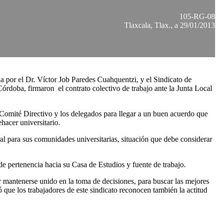
105-RG-08
Tlaxcala, Tlax., a 29/01/2013
a por el Dr. Víctor Job Paredes Cuahquentzi, y el Sindicato de
doba, firmaron el contrato colectivo de trabajo ante la Junta Local
l Comité Directivo y los delegados para llegar a un buen acuerdo que
ehacer universitario.
al para sus comunidades universitarias, situación que debe considerar
de pertenencia hacia su Casa de Estudios y fuente de trabajo.
mantenerse unido en la toma de decisiones, para buscar las mejores
ó que los trabajadores de este sindicato reconocen también la actitud