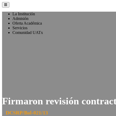
La Institución
Admisión
Oferta Académica
Servicios
Comunidad UATx
Firmaron revisión contra
DCSRP/Bol-021/13