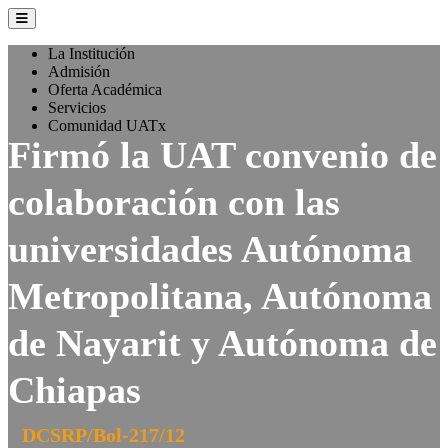
La Institución
Admisión
Oferta Académica
Servicios
Comunidad UATx
Firmó la UAT convenio de
colaboración con las
universidades Autónoma
Metropolitana, Autónoma
de Nayarit y Autónoma de
Chiapas
DCSRP/Bol-217/12