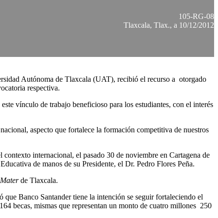
105-RG-08
Tlaxcala, Tlax., a 10/12/2012
ersidad Autónoma de Tlaxcala (UAT), recibió el recurso a otorgado
vocatoria respectiva.
ste vínculo de trabajo beneficioso para los estudiantes, con el interés
nacional, aspecto que fortalece la formación competitiva de nuestros
el contexto internacional, el pasado 30 de noviembre en Cartagena de
d Educativa de manos de su Presidente, el Dr. Pedro Flores Peña.
Mater
de Tlaxcala.
que Banco Santander tiene la intención se seguir fortaleciendo el
 de 164 becas, mismas que representan un monto de cuatro millones 250