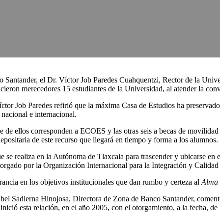
o Santander, el Dr. Víctor Job Paredes Cuahquentzi, Rector de la Univ
 hicieron merecedores 15 estudiantes de la Universidad, al atender la con
ctor Job Paredes refirió que la máxima Casa de Estudios ha preservado e
 nacional e internacional.
e de ellos corresponden a ECOES y las otras seis a becas de movilidad 
positaria de este recurso que llegará en tiempo y forma a los alumnos.
e se realiza en la Autónoma de Tlaxcala para trascender y ubicarse en 
torgado por la Organización Internacional para la Integración y Calida
rancia en los objetivos institucionales que dan rumbo y certeza al
Alma 
ibel Sadierna Hinojosa, Directora de Zona de Banco Santander, comentó 
 inició esta relación, en el año 2005, con el otorgamiento, a la fecha,