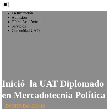
La Institución
Admisión
Oferta Académica
Servicios
Comunidad UATx
Inició la UAT Diplomado
en Mercadotecnia Política
DCSRP/Bol-212/12