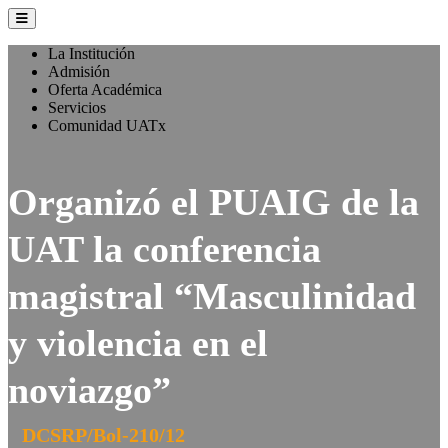
La Institución
Admisión
Oferta Académica
Servicios
Comunidad UATx
Organizó el PUAIG de la
UAT la conferencia
magistral “Masculinidad
y violencia en el
noviazgo”
DCSRP/Bol-210/12