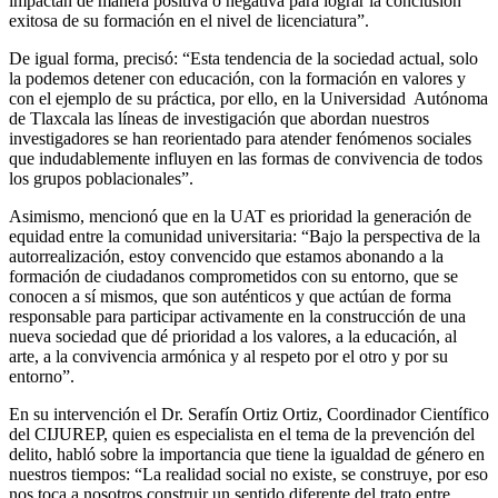
impactan de manera positiva o negativa para lograr la conclusión
exitosa de su formación en el nivel de licenciatura”.
De igual forma, precisó: “Esta tendencia de la sociedad actual, solo
la podemos detener con educación, con la formación en valores y
con el ejemplo de su práctica, por ello, en la Universidad Autónoma
de Tlaxcala las líneas de investigación que abordan nuestros
investigadores se han reorientado para atender fenómenos sociales
que indudablemente influyen en las formas de convivencia de todos
los grupos poblacionales”.
Asimismo, mencionó que en la UAT es prioridad la generación de
equidad entre la comunidad universitaria: “Bajo la perspectiva de la
autorrealización, estoy convencido que estamos abonando a la
formación de ciudadanos comprometidos con su entorno, que se
conocen a sí mismos, que son auténticos y que actúan de forma
responsable para participar activamente en la construcción de una
nueva sociedad que dé prioridad a los valores, a la educación, al
arte, a la convivencia armónica y al respeto por el otro y por su
entorno”.
En su intervención el Dr. Serafín Ortiz Ortiz, Coordinador Científico
del CIJUREP, quien es especialista en el tema de la prevención del
delito, habló sobre la importancia que tiene la igualdad de género en
nuestros tiempos: “La realidad social no existe, se construye, por eso
nos toca a nosotros construir un sentido diferente del trato entre