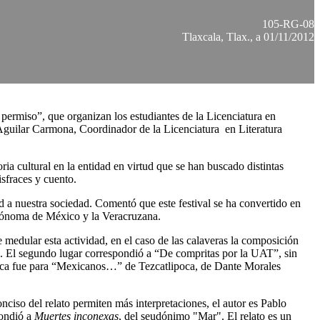
105-RG-08
Tlaxcala, Tlax., a 01/11/2012
permiso”, que organizan los estudiantes de la Licenciatura en
Aguilar Carmona, Coordinador de la Licenciatura en Literatura
ia cultural en la entidad en virtud que se han buscado distintas
sfraces y cuento.
ad a nuestra sociedad. Comentó que este festival se ha convertido en
utónoma de México y la Veracruzana.
 medular esta actividad, en el caso de las calaveras la composición
 El segundo lugar correspondió a “De compritas por la UAT”, sin
ífica fue para “Mexicanos…” de Tezcatlipoca, de Dante Morales
nciso del relato permiten más interpretaciones, el autor es Pablo
pondió a
Muertes inconexas
, del seudónimo "Mar". El relato es un