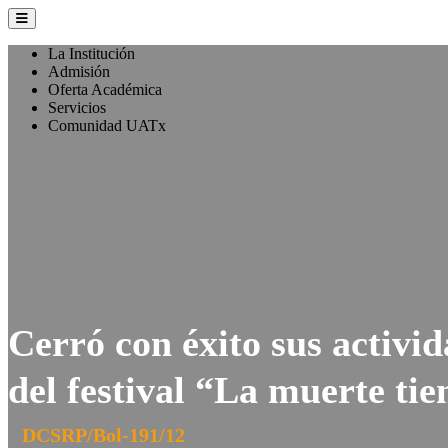
La Institución
Admisión
Oferta Académica
Servicios
Comunidad UATx
Cerró con éxito sus activi
del festival “La muerte ti
DCSRP/Bol-191/12