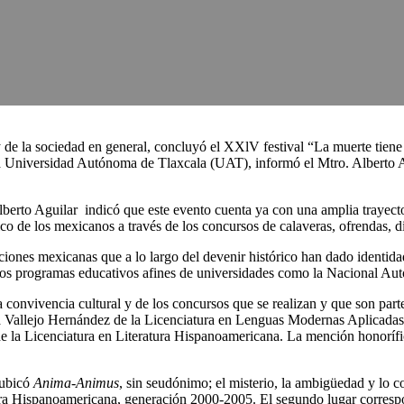
 de la sociedad en general, concluyó el XXlV festival “La muerte tiene 
 la Universidad Autónoma de Tlaxcala (UAT), informó el Mtro. Alberto 
Alberto Aguilar indicó que este evento cuenta ya con una amplia trayector
co de los mexicanos a través de los concursos de calaveras, ofrendas, di
iciones mexicanas que a lo largo del devenir histórico han dado identid
de los programas educativos afines de universidades como la Nacional A
convivencia cultural y de los concursos que se realizan y que son parte
 Vallejo Hernández de la Licenciatura en Lenguas Modernas Aplicadas.
 de la Licenciatura en Literatura Hispanoamericana. La mención honor
 ubicó
Anima-Animus
, sin seudónimo; el misterio, la ambigüedad y lo co
ura Hispanoamericana, generación 2000-2005. El segundo lugar corres