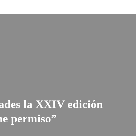
dades la XXIV edición
ene permiso”