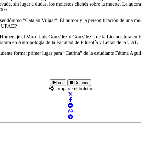
co evade, sin lugar a dudas, los molestos clichés sobre la muerte. La au
2005.
seudónimo "Catalán Vulgar". El humor y la personificación de una muert
la UPAEP.
 “Homenaje al Mtro. Luis González y González”, de la Licenciatura en H
tura en Antropología de la Facultad de Filosofía y Letras de la UAT.
siguiente forma: primer lugar para “Catrina” de la estudiante Fátima Ag
Leer
Detener
Comparte el boletín