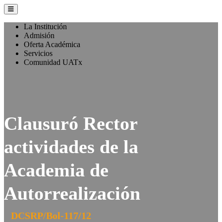
La Institución
Admisión
Oferta Académica
Servicios
Comunidad UATx
Clausuró Rector
actividades de la
Academia de
Autorrealización
DCSRP/Bol-117/12