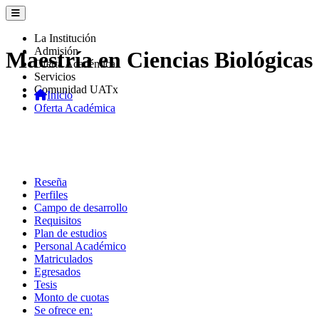
La Institución
Admisión
Maestría en Ciencias Biológicas
Oferta Académica
Servicios
Comunidad UATx
Inicio
Oferta Académica
Reseña
Perfiles
Campo de desarrollo
Requisitos
Plan de estudios
Personal Académico
Matriculados
Egresados
Tesis
Monto de cuotas
Se ofrece en: