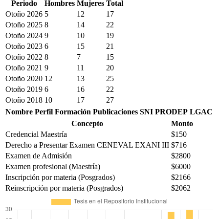
Periodo
Hombres
Mujeres
Total
Otoño 2026
5
12
17
Otoño 2025
8
14
22
Otoño 2024
9
10
19
Otoño 2023
6
15
21
Otoño 2022
8
7
15
Otoño 2021
9
11
20
Otoño 2020
12
13
25
Otoño 2019
6
16
22
Otoño 2018
10
17
27
Nombre
Perfil
Formación
Publicaciones
SNI
PRODEP
LGAC
Concepto
Monto
Credencial Maestría
$150
Derecho a Presentar Examen CENEVAL EXANI III
$716
Examen de Admisión
$2800
Examen profesional (Maestría)
$6000
Inscripción por materia (Posgrados)
$2166
Reinscripción por materia (Posgrados)
$2062