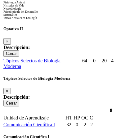
Fisiología Animal
Historias de Vida
Neurobiología
Psicobiología del Desarrollo
Sistemática
Temas Actuales en Ecología
Optativa II
×
Descripción:
Cerrar
Tópicos Selectos de Biología
64
0
20
4
Moderna
Tópicos Selectos de Biología Moderna
×
Descripción:
Cerrar
8
Unidad de Aprendizaje
HT
HP
OC
C
Comunicación Científica I
32
0
2
2
Comunicación Científica I