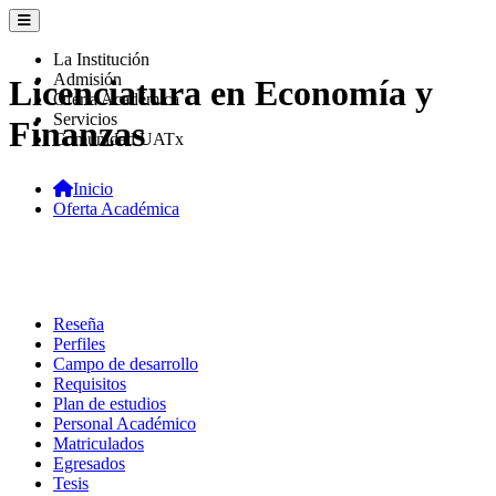
La Institución
Admisión
Licenciatura en Economía y
Oferta Académica
Servicios
Finanzas
Comunidad UATx
Inicio
Oferta Académica
Reseña
Perfiles
Campo de desarrollo
Requisitos
Plan de estudios
Personal Académico
Matriculados
Egresados
Tesis