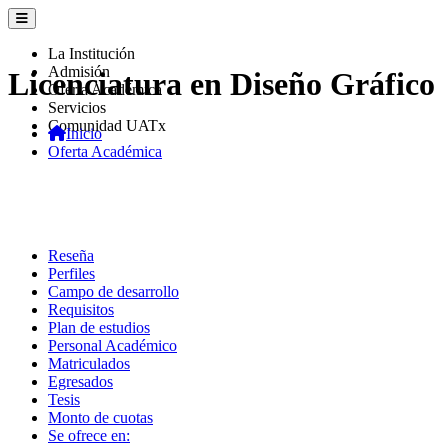
La Institución
Admisión
Licenciatura en Diseño Gráfico
Oferta Académica
Servicios
Comunidad UATx
Inicio
Oferta Académica
Reseña
Perfiles
Campo de desarrollo
Requisitos
Plan de estudios
Personal Académico
Matriculados
Egresados
Tesis
Monto de cuotas
Se ofrece en: