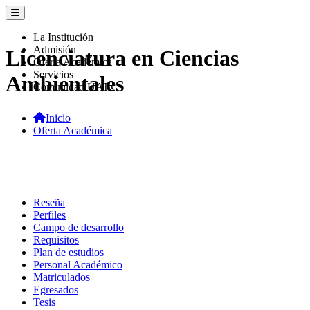
La Institución
Admisión
Licenciatura en Ciencias
Oferta Académica
Servicios
Ambientales
Comunidad UATx
Inicio
Oferta Académica
Reseña
Perfiles
Campo de desarrollo
Requisitos
Plan de estudios
Personal Académico
Matriculados
Egresados
Tesis