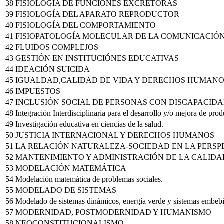
38
FISIOLOGÍA DE FUNCIONES EXCRETORAS
39
FISIOLOGÍA DEL APARATO REPRODUCTOR
40
FISIOLOGÍA DEL COMPORTAMIENTO
41
FISIOPATOLOGÍA MOLECULAR DE LA COMUNICACIÓ
42
FLUIDOS COMPLEJOS
43
GESTIÓN EN INSTITUCIÓNES EDUCATIVAS
44
IDEACIÓN SUICIDA
45
IGUALDAD,CALIDAD DE VIDA Y DERECHOS HUMANO
46
IMPUESTOS
47
INCLUSIÓN SOCIAL DE PERSONAS CON DISCAPACID
48
Integración Interdisciplinaria para el desarrollo y/o mejora de pro
49
Investigación educativa en ciencias de la salud.
50
JUSTICIA INTERNACIONAL Y DERECHOS HUMANOS
51
LA RELACIÓN NATURALEZA-SOCIEDAD EN LA PERSPE
52
MANTENIMIENTO Y ADMINISTRACIÓN DE LA CALIDA
53
MODELACIÓN MATEMÁTICA
54
Modelación matemática de problemas sociales.
55
MODELADO DE SISTEMAS
56
Modelado de sistemas dinámicos, energía verde y sistemas embeb
57
MODERNIDAD, POSTMODERNIDAD Y HUMANISMO
58
NEOCONSTITUCIONALISMO