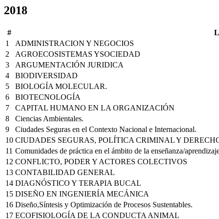
2018
#
1
ADMINISTRACION Y NEGOCIOS
2
AGROECOSISTEMAS YSOCIEDAD
3
ARGUMENTACIÓN JURIDICA
4
BIODIVERSIDAD
5
BIOLOGÍA MOLECULAR.
6
BIOTECNOLOGÍA
7
CAPITAL HUMANO EN LA ORGANIZACIÓN
8
Ciencias Ambientales.
9
Ciudades Seguras en el Contexto Nacional e Internacional.
10
CIUDADES SEGURAS, POLÍTICA CRIMINAL Y DEREC
11
Comunidades de práctica en el ámbito de la enseñanza/aprendizaje
12
CONFLICTO, PODER Y ACTORES COLECTIVOS
13
CONTABILIDAD GENERAL
14
DIAGNÓSTICO Y TERAPIA BUCAL
15
DISEÑO EN INGENIERÍA MECÁNICA
16
Diseño,Síntesis y Optimización de Procesos Sustentables.
17
ECOFISIOLOGÍA DE LA CONDUCTA ANIMAL