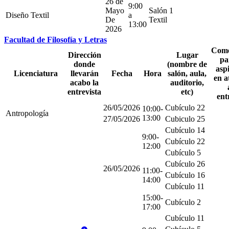
26 de
9:00
Mayo
Salón 1
Diseño Textil
a
De
Textil
13:00
2026
Facultad de Filosofía y Letras
Come
Dirección
Lugar
pa
donde
(nombre de
asp
Licenciatura
llevarán
Fecha
Hora
salón, aula,
en a
acabo la
auditorio,
entrevista
etc)
ent
26/05/2026
Cubículo 22
10:00-
Antropología
13:00
27/05/2026
Cubiculo 25
Cubículo 14
9:00-
Cubículo 22
12:00
Cubículo 5
Cubículo 26
26/05/2026
11:00-
Cubículo 16
14:00
Cubículo 11
15:00-
Cubículo 2
17:00
Cubículo 11