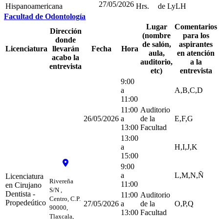
27/05/2026
Hispanoamericana
Hrs.
de LyLH
Facultad de Odontología
Lugar
Comentarios
Dirección
(nombre
para los
donde
de salón,
aspirantes
Licenciatura
llevarán
Fecha
Hora
aula,
en atención
acabo la
auditorio,
a la
entrevista
etc)
entrevista
9:00
a
A,B,C,D
11:00
11:00
Auditorio
26/05/2026
a
de la
E,F,G
13:00
Facultad
13:00
a
H,I,J,K
15:00
9:00
a
L,M,N,Ñ
Licenciatura
Rivereña
11:00
en Cirujano
S/N ,
Dentista -
11:00
Auditorio
Centro, C.P.
Propedeútico
27/05/2026
a
de la
O,P,Q
90000,
13:00
Facultad
Tlaxcala,