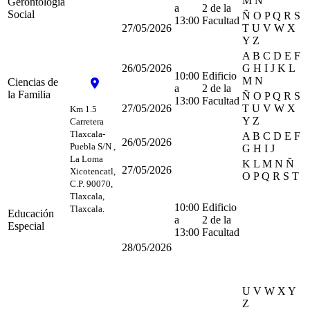
M N
Gerontología
a
2 de la
Social
Ñ O P Q R S
13:00
Facultad
27/05/2026
T U V W X
Y Z
A B C D E F
26/05/2026
G H I J K L
10:00
Edificio
M N
Ciencias de
a
2 de la
la Familia
Ñ O P Q R S
13:00
Facultad
27/05/2026
T U V W X
Km 1.5
Y Z
Carretera
Tlaxcala-
A B C D E F
26/05/2026
Puebla S/N ,
G H I J
La Loma
K L M N Ñ
27/05/2026
Xicotencatl,
O P Q R S T
C.P. 90070,
Tlaxcala,
10:00
Edificio
Tlaxcala.
Educación
a
2 de la
Especial
13:00
Facultad
28/05/2026
U V W X Y
Z