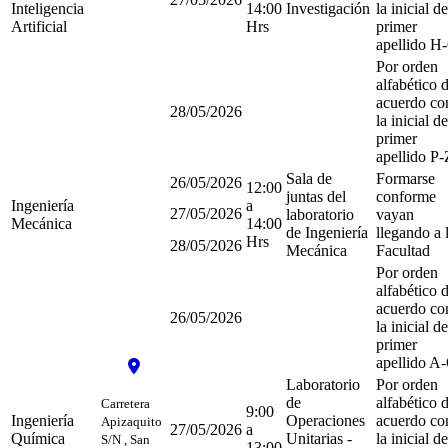
Inteligencia
14:00
Investigación
la inicial de
Artificial
Hrs
primer
apellido H
Por orden
alfabético 
acuerdo co
28/05/2026
la inicial de
primer
apellido P-
Sala de
Formarse
26/05/2026
12:00
juntas del
conforme
Ingeniería
a
27/05/2026
laboratorio
vayan
Mecánica
14:00
de Ingeniería
llegando a 
Hrs
28/05/2026
Mecánica
Facultad
Por orden
alfabético 
acuerdo co
26/05/2026
la inicial de
primer
apellido A
Laboratorio
Por orden
de
alfabético 
Carretera
9:00
Ingeniería
Operaciones
acuerdo co
Apizaquito
27/05/2026
a
Química
Unitarias -
la inicial de
S/N , San
13:00