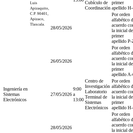
Cubículo de
primer
Luis
Coordinación
apellido H
Apizaquito,
C.P. 90401,
Por orden
Apizaco,
alfabético 
Tlaxcala.
acuerdo co
28/05/2026
la inicial de
primer
apellido P-
Por orden
alfabético 
acuerdo co
26/05/2026
la inicial de
primer
apellido A
Centro de
Por orden
Investigación
alfabético 
Ingeniería en
9:00
Laboratorio
acuerdo co
Sistemas
27/05/2026
a
Terminal de
la inicial de
Electrónicos
13:00
Sistemas
primer
Electrónicos
apellido H
Por orden
alfabético 
acuerdo co
28/05/2026
la inicial de