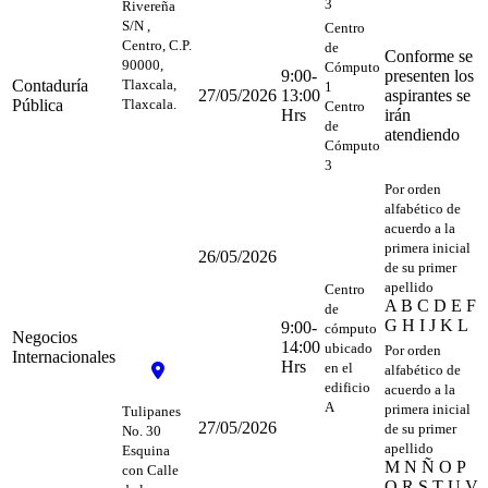
3
Rivereña
S/N ,
Centro
Centro, C.P.
de
Conforme se
90000,
Cómputo
9:00-
presenten los
Contaduría
Tlaxcala,
1
27/05/2026
13:00
aspirantes se
Pública
Tlaxcala.
Centro
Hrs
irán
de
atendiendo
Cómputo
3
Por orden
alfabético de
acuerdo a la
primera inicial
26/05/2026
de su primer
apellido
Centro
A B C D E F
de
G H I J K L
9:00-
cómputo
Negocios
14:00
ubicado
Por orden
Internacionales
Hrs
en el
alfabético de
edificio
acuerdo a la
A
primera inicial
Tulipanes
27/05/2026
de su primer
No. 30
apellido
Esquina
M N Ñ O P
con Calle
Q R S T U V