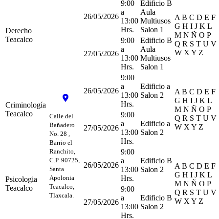
9:00
Edificio B
a
Aula
26/05/2026
A B C D E F
13:00
Multiusos
G H I J K L
Hrs.
Salon 1
Derecho
M N Ñ O P
Teacalco
9:00
Edificio B
Q R S T U V
a
Aula
W X Y Z
27/05/2026
13:00
Multiusos
Hrs.
Salon 1
9:00
a
Edificio a
26/05/2026
A B C D E F
13:00
Salon 2
G H I J K L
Hrs.
Criminología
M N Ñ O P
Teacalco
9:00
Calle del
Q R S T U V
a
Edificio a
Bañadero
W X Y Z
27/05/2026
13:00
Salon 2
No. 28 ,
Hrs.
Barrio el
Ranchito,
9:00
C.P. 90725,
a
Edificio B
26/05/2026
A B C D E F
Santa
13:00
Salon 2
G H I J K L
Apolonia
Hrs.
Psicologia
M N Ñ O P
Teacalco,
Teacalco
9:00
Q R S T U V
Tlaxcala.
a
Edificio B
W X Y Z
27/05/2026
13:00
Salon 2
Hrs.