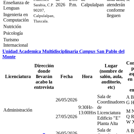
Enseñanza de
2026
P.m.
Calpulalpan
atenderán
Sarabia, C.P.
Lenguas
conforme
90207,
Ingenieria en
lleguen
Calpulalpan,
Computación
Tlaxcala.
Nutrición
Psicología
Turismo
Internacional
Unidad Academica Multidisciplinaria
Campus
San Pablo del
Monte
Com
Dirección
Lugar
p
donde
(nombre de
as
Licenciatura
llevarán
Fecha
Hora
salón, aula,
en 
acabo la
auditorio,
entrevista
etc)
en
Sala de
A B
26/05/2026
Coordinadores
G H
9:30Hr-
de
Administración
M N
13:00Hrs
Licenciatura
27/05/2026
Q R
Edificio "E"
W X
Planta Alta
Sala de
A B
26/05/2026