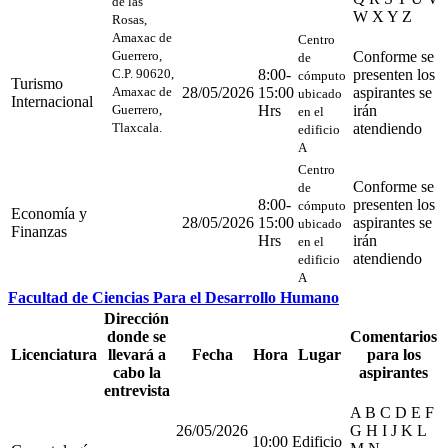
de las
W X Y Z
Rosas,
Amaxac de
Centro
Guerrero,
Conforme se
de
C.P. 90620,
8:00-
presenten los
cómputo
Turismo
Amaxac de
28/05/2026
15:00
aspirantes se
ubicado
Internacional
Guerrero,
Hrs
irán
en el
Tlaxcala.
atendiendo
edificio
A
Centro
Conforme se
de
8:00-
presenten los
cómputo
Economía y
28/05/2026
15:00
aspirantes se
ubicado
Finanzas
Hrs
irán
en el
atendiendo
edificio
A
Facultad de Ciencias Para el Desarrollo Humano
Dirección
donde se
Comentarios
Licenciatura
llevará a
Fecha
Hora
Lugar
para los
cabo la
aspirantes
entrevista
A B C D E F
26/05/2026
G H I J K L
10:00
Edificio