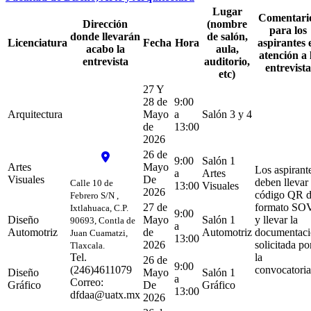
Lugar
Comentari
Dirección
(nombre
para los
donde llevarán
de salón,
Licenciatura
Fecha
Hora
aspirantes 
acabo la
aula,
atención a 
entrevista
auditorio,
entrevista
etc)
27 Y
28 de
9:00
Arquitectura
Mayo
a
Salón 3 y 4
de
13:00
2026
26 de
9:00
Salón 1
Artes
Mayo
Los aspirant
a
Artes
Visuales
De
deben llevar 
Calle 10 de
13:00
Visuales
2026
código QR d
Febrero S/N ,
27 de
formato SO
Ixtlahuaca, C.P.
9:00
Diseño
Mayo
Salón 1
y llevar la
90693, Contla de
a
Automotriz
de
Automotriz
documentac
Juan Cuamatzi,
13:00
2026
solicitada po
Tlaxcala.
Tel.
la
26 de
9:00
(246)4611079
convocatoria
Diseño
Mayo
Salón 1
a
Correo:
Gráfico
De
Gráfico
13:00
dfdaa@uatx.mx
2026