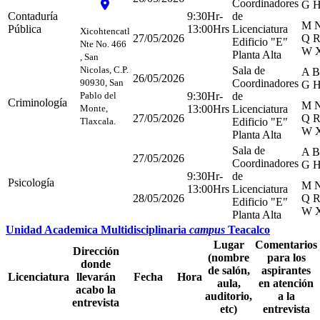
Coordinadores
G H
Contaduría
9:30Hr-
de
M N
Pública
13:00Hrs
Licenciatura
Xicohtencatl
27/05/2026
Q R
Edificio "E"
Nte No. 466
W X
Planta Alta
, San
Nicolas, C.P.
Sala de
A B
26/05/2026
90930, San
Coordinadores
G H
Pablo del
9:30Hr-
de
Criminología
M N
Monte,
13:00Hrs
Licenciatura
27/05/2026
Q R
Tlaxcala.
Edificio "E"
W X
Planta Alta
Sala de
A B
27/05/2026
Coordinadores
G H
9:30Hr-
de
Psicología
M N
13:00Hrs
Licenciatura
28/05/2026
Q R
Edificio "E"
W X
Planta Alta
Unidad Academica Multidisciplinaria
campus
Teacalco
Lugar
Comentarios
Dirección
(nombre
para los
donde
de salón,
aspirantes
Licenciatura
llevarán
Fecha
Hora
aula,
en atención
acabo la
auditorio,
a la
entrevista
etc)
entrevista