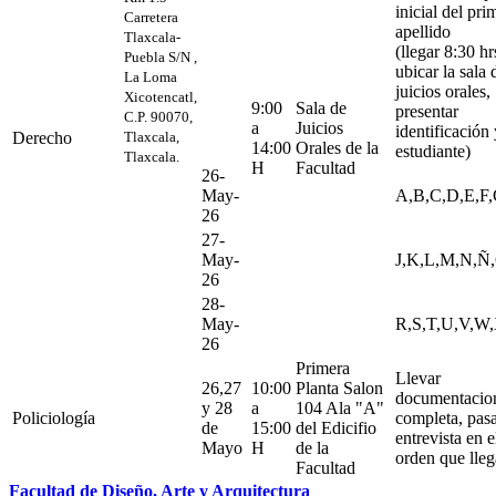
inicial del pri
Carretera
apellido
Tlaxcala-
(llegar 8:30 hr
Puebla S/N ,
ubicar la sala 
La Loma
juicios orales,
Xicotencatl,
9:00
Sala de
presentar
C.P. 90070,
a
Juicios
identificación
Derecho
Tlaxcala,
14:00
Orales de la
estudiante)
Tlaxcala.
H
Facultad
26-
May-
A,B,C,D,E,F,
26
27-
May-
J,K,L,M,N,Ñ,
26
28-
May-
R,S,T,U,V,W
26
Primera
Llevar
26,27
10:00
Planta Salon
documentacio
y 28
a
104 Ala "A"
Policiología
completa, pas
de
15:00
del Edicifio
entrevista en e
Mayo
H
de la
orden que lle
Facultad
Facultad de Diseño, Arte y Arquitectura