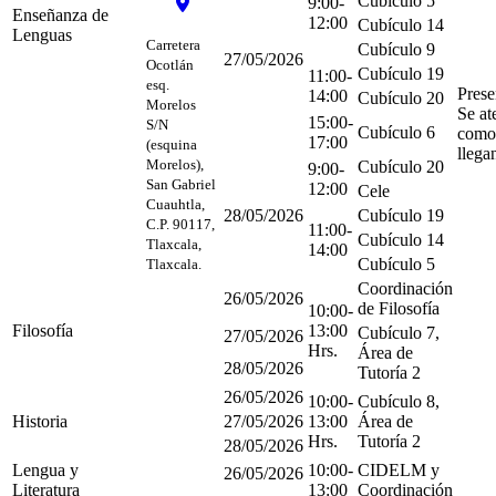
Cubículo 5
9:00-
Enseñanza de
12:00
Cubículo 14
Lenguas
Carretera
Cubículo 9
27/05/2026
Ocotlán
Cubículo 19
11:00-
esq.
Prese
14:00
Cubículo 20
Morelos
Se at
15:00-
S/N
Cubículo 6
como
17:00
(esquina
llega
Morelos),
Cubículo 20
9:00-
San Gabriel
12:00
Cele
Cuauhtla,
28/05/2026
Cubículo 19
C.P. 90117,
11:00-
Cubículo 14
Tlaxcala,
14:00
Cubículo 5
Tlaxcala.
Coordinación
26/05/2026
de Filosofía
10:00-
Filosofía
13:00
Cubículo 7,
27/05/2026
Hrs.
Área de
28/05/2026
Tutoría 2
26/05/2026
10:00-
Cubículo 8,
Historia
27/05/2026
13:00
Área de
Hrs.
Tutoría 2
28/05/2026
Lengua y
10:00-
CIDELM y
26/05/2026
Literatura
13:00
Coordinación