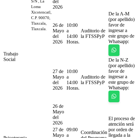
S/N , La
del
Loma
2026
Xicotencatl,
De la A-M
C.P. 90070,
(por apellido)
Tlaxcala,
favor de
26 de
10:00
Tlaxcala.
ingresar a
Mayo
a
Auditorio de
este grupo de
del
14:00
la FTSSPyP
Whatsapp:
2026
Horas.
Trabajo
Social
De la N-Z
(por apellido)
favor de
27 de
10:00
ingresar a
Mayo
a
Auditorio de
este grupo de
del
14:00
la FTSSPyP
Whatsapp:
2026
Horas.
26 de
Mayo
del
El proceso de
2026
atención será
27 de
09:00
por orden de
Coordinación
Mayo
a
llegada a la
Psicoterapia
del Programa