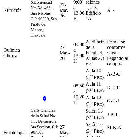
9:00
salónes
Xicohtencatl
27-
a
1,2, 3,
Nte No. 466 ,
Nutrición
May-
A-Z
13:00
Edificio
San Nicolas,
26
H
"A"
C.P. 90930, San
Pablo del
Monte,
Tlaxcala.
Auditorio
Formarse
09:00
27-
de la
conforme
Química
a
May-
Facultad,
vayan
Clínica
13:00
26
Aulas 2,3
llegando al
H
y 4
campus
Aula 10
A-B-C
er
(3
Piso)
Aula 11
08:50
D-E-F
er
(3
Piso)
a
10:20
Aula 12
G-H-I
H
er
(3
Piso)
Calle Ciencias
Salón 13
J-K-L
de la Salud No.
er
(3
Piso)
11 , De Guardia
Salón 10
3ra Seccion, C.P.
27-
M-N-Ñ
er
(3
Piso)
Fisioterapia
90750,
May-