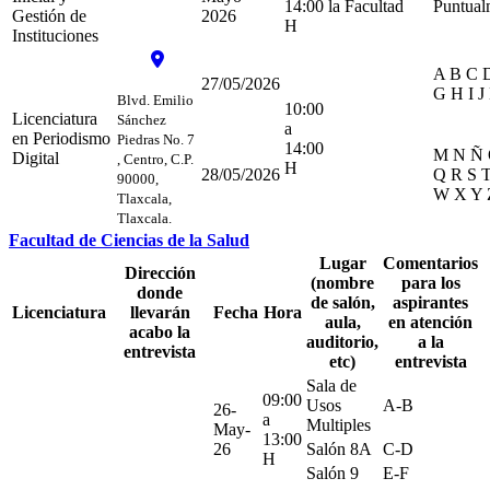
14:00
la Facultad
Puntual
Gestión de
2026
H
Instituciones
A B C 
27/05/2026
G H I J
Blvd. Emilio
10:00
Licenciatura
Sánchez
a
en Periodismo
Piedras No. 7
14:00
M N Ñ 
Digital
, Centro, C.P.
H
28/05/2026
Q R S 
90000,
W X Y 
Tlaxcala,
Tlaxcala.
Facultad de Ciencias de la Salud
Lugar
Comentarios
Dirección
(nombre
para los
donde
de salón,
aspirantes
Licenciatura
llevarán
Fecha
Hora
aula,
en atención
acabo la
auditorio,
a la
entrevista
etc)
entrevista
Sala de
09:00
Usos
A-B
26-
a
Multiples
May-
13:00
26
Salón 8A
C-D
H
Salón 9
E-F