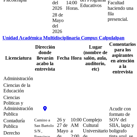
del
14:00
Facultad
Educativos
2026
Horas.
haciendo una
fila
28 de
presencial.
Mayo
del
2026
Unidad Académica Multidisciplinaria
Campus
Calpulalpan
Comentarios
Dirección
Lugar
para los
donde
(nombre de
aspirantes
Licenciatura
llevarán
Fecha
Hora
salón, aula,
en atención
acabo la
auditorio,
a la
entrevista
etc)
entrevista
Administración
Ciencias de la
Educación
Ciencias
Politicas y
Administración
Acudir con
Publica
formato de
26 y
10:00
Complejo
SOV del
Camino a
Contaduría
27 de
AM
Cultural
SIIA, lapiz y
San Bartolo
Publica
Mayo
a
Universitario
boligrafo
S/N ,
Derecho
de
2:00
de
tinta azul, se
Francisco