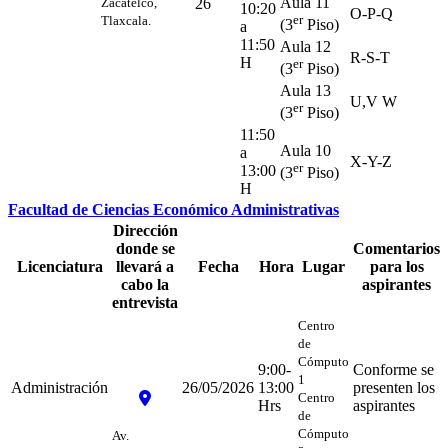
Aula 11
Zacatelco,
26
10:20
O-P-Q
er
Tlaxcala.
(3
Piso)
a
11:50
Aula 12
R-S-T
H
er
(3
Piso)
Aula 13
U,V W
er
(3
Piso)
11:50
Aula 10
a
X-Y-Z
er
13:00
(3
Piso)
H
Facultad de Ciencias Económico Administrativas
Dirección
donde se
Comentarios
Licenciatura
llevará a
Fecha
Hora
Lugar
para los
cabo la
aspirantes
entrevista
Centro
de
Cómputo
9:00-
Conforme se
1
Administración
26/05/2026
13:00
presenten los
Centro
Hrs
aspirantes
de
Cómputo
Av.