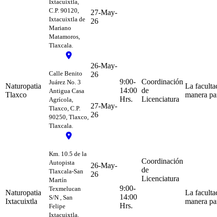
Ixtacuixtla,
C.P. 90120,
27-May-
Ixtacuixtla de
26
Mariano
Matamoros,
Tlaxcala.
26-May-
Calle Benito
26
9:00-
Coordinación
Juárez No. 3
Naturopatia
La faculta
14:00
de
Antigua Casa
Tlaxco
manera par
Hrs.
Licenciatura
Agrícola,
27-May-
Tlaxco, C.P.
26
90250, Tlaxco,
Tlaxcala.
Km. 10.5 de la
Coordinación
Autopista
26-May-
de
Tlaxcala-San
26
Licenciatura
Martín
9:00-
Texmelucan
Naturopatia
La faculta
14:00
S/N , San
Ixtacuixtla
manera par
Hrs.
Felipe
Ixtacuixtla,