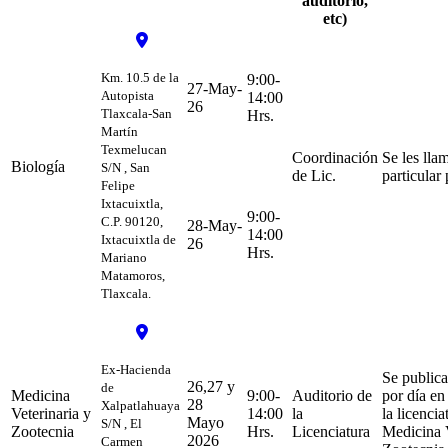
auditorio,
etc)
Km. 10.5 de la
9:00-
27-May-
Autopista
14:00
26
Tlaxcala-San
Hrs.
Martín
Texmelucan
Coordinación
Se les lla
Biología
S/N , San
de Lic.
particular 
Felipe
Ixtacuixtla,
9:00-
C.P. 90120,
28-May-
14:00
Ixtacuixtla de
26
Hrs.
Mariano
Matamoros,
Tlaxcala.
Ex-Hacienda
Se publicar
26,27 y
de
Medicina
9:00-
Auditorio de
por día en 
28
Xalpatlahuaya
Veterinaria y
14:00
la
la licenci
Mayo
S/N , El
Zootecnia
Hrs.
Licenciatura
Medicina V
2026
Carmen