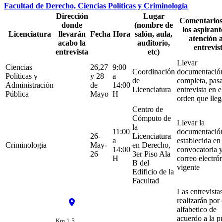
Facultad de Derecho, Ciencias Políticas y Criminología
Dirección
Lugar
Comentarios
donde
(nombre de
los aspirant
Licenciatura
llevarán
Fecha
Hora
salón, aula,
atención a
acabo la
auditorio,
entrevis
entrevista
etc)
Llevar
Ciencias
26,27
9:00
Coordinación
documentació
Políticas y
y 28
a
de
completa, pas
Administración
de
14:00
Licenciatura
entrevista en e
Pública
Mayo
H
orden que lle
Centro de
Cómputo de
Llevar la
la
11:00
documentació
26-
Licenciatura
a
establecida en 
Criminologia
May-
en Derecho,
14:00
convocatoria 
26
3er Piso Ala
H
correo electró
B del
vigente
Edificio de la
Facultad
Las entrevista
realizarán por
alfabetico de
acuerdo a la p
Km 1.5