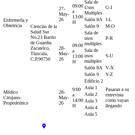
Sala de
09:00
Usos
G-I
27-
a
Multiples
May-
13:00
26
Salón 8A
J-L
Enfermería y
H
Obtetricia
Salón 9
M-O
Ciencias de la
Salud Sur
Sala de
No.23 Barrio
usos
P-R
de Guardia
multiples
09:00
Zacatelco,
28-
Sala de
a
Tlaxcala,
May-
usos
S-U
13:00
C.P.90750
26
multiples
H
Salón 8A
V-X
Salón 9
Y-Z
Edificio 2
Aula 1
9:00
Pasaran a su
Médico
28-
Aula 2
a
entrevista
Cirujano-
May-
14:00
como vayan
Aula 3
Propedeútico
26
H
llegando
Aula 4
Aula 5