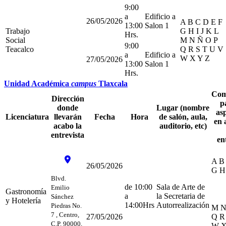
9:00
a
Edificio a
26/05/2026
A B C D E F
13:00
Salon 1
Trabajo
G H I J K L
Hrs.
Social
M N Ñ O P
9:00
Teacalco
Q R S T U V
a
Edificio a
W X Y Z
27/05/2026
13:00
Salon 1
Hrs.
Unidad Académica
campus
Tlaxcala
Com
Dirección
p
donde
Lugar (nombre
as
Licenciatura
llevarán
Fecha
Hora
de salón, aula,
en 
acabo la
auditorio, etc)
entrevista
en
A B
26/05/2026
G H 
Blvd.
de 10:00
Sala de Arte de
Emilio
Gastronomía
a
la Secretaria de
Sánchez
y Hotelería
14:00Hrs
Autorrealización
Piedras No.
M N
7 , Centro,
27/05/2026
Q R
C.P. 90000,
W X