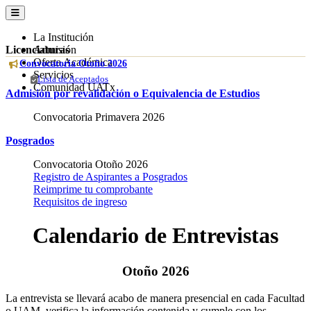
La Institución
Licenciaturas
Admisión
Oferta Académica
Convocatoria Otoño 2026
Servicios
Lista de Aceptados
Comunidad UATx
Admisión por revalidación o Equivalencia de Estudios
Convocatoria Primavera 2026
Posgrados
Convocatoria Otoño 2026
Registro de Aspirantes a Posgrados
Reimprime tu comprobante
Requisitos de ingreso
Calendario de Entrevistas
Otoño 2026
La entrevista se llevará acabo de manera presencial en cada Facultad
o UAM, verifica la información contenida y cumple con los