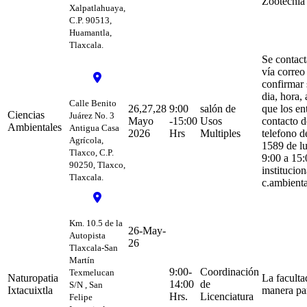
Zootecni
Xalpatlahuaya,
C.P. 90513,
Huamantla,
Tlaxcala.
Se contact
vía correo
confirmar 
dia, hora,
Calle Benito
26,27,28
9:00
salón de
que los en
Ciencias
Juárez No. 3
Mayo
-15:00
Usos
contacto de
Ambientales
Antigua Casa
2026
Hrs
Multiples
telefono d
Agrícola,
1589 de lu
Tlaxco, C.P.
9:00 a 15:
90250, Tlaxco,
institucion
Tlaxcala.
c.ambient
Km. 10.5 de la
26-May-
Autopista
26
Tlaxcala-San
Martín
9:00-
Coordinación
Texmelucan
Naturopatia
La faculta
14:00
de
S/N , San
Ixtacuixtla
manera par
Hrs.
Licenciatura
Felipe