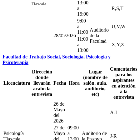
13:00
Tlaxcala.
a
R,S,T
15:00
9:00
a
U,V,W
Auditorio
11:00
28/05/2026
de la
11:00
Facultad
a
X,Y,Z
13:00
Facultad de Trabajo Social, Sociología, Psicología y
Psicoterapia
Comentarios
Dirección
Lugar
para los
donde
(nombre de
aspirantes
Licenciatura
llevarán
Fecha
Hora
salón, aula,
en atención
acabo la
auditorio,
a la
entrevista
etc)
entrevista
26 de
Mayo
A-I
del
2026
27 de
09:00
Psicología
Mayo
a
Auditorio de
J-R
Tlaxcala
del
13:00
la Ftsspyp