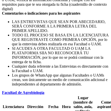
requisitos para que te sea otorgada tu ficha (cuadernillo de contexto
digital)
Comentarios o indicaciones para los aspirantes
LAS ENTREVISTAS QUE SEAN POR ABECEDARIO,
SERÁ CONFORME A LA PRIMERA LETRA DEL
PRIMER APELLIDO.
TODO EL PROCESO SE BASA EN LA LICENCIATURA
QUE REGISTRASTE COMO PRIMERA OPCIÓN, por lo
que la entrevista debes realizarla en esa Facultad o UAM.
SI ACUDES A OTRA FACULTAD O UAM LA
PLATAFORMA SIIA NO RECONOCERÁ TU
INFORMACIÓN, por lo que no se podrá continuar con la
entrega de tu ficha.
Cualquier duda referente a las Entrevistas es directamente con
la Facultad o UAM.
Los grupos de WhatsApp que algunas Facultades o UAMs
crean, son únicamente un medio de comunicación adicional e
independientes al departamento de admisión.
Facultad de Agrobiología
Lugar
(nombre de
Comen
Licenciatura
Dirección
Fecha
Hora
salón, aula,
aspirant