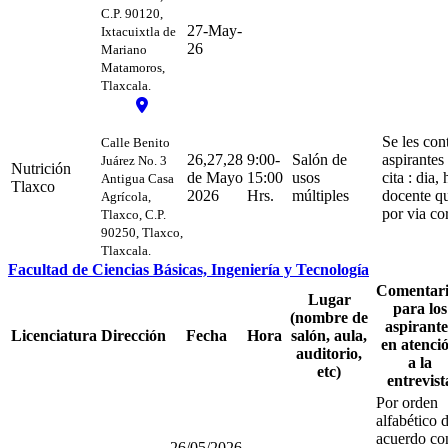
C.P. 90120,
27-May-
Ixtacuixtla de
26
Mariano
Matamoros,
Tlaxcala.
Se les cont
Calle Benito
26,27,28
9:00-
Salón de
aspirantes
Juárez No. 3
Nutrición
de Mayo
15:00
usos
cita : dia,
Antigua Casa
Tlaxco
2026
Hrs.
múltiples
docente qu
Agrícola,
por via co
Tlaxco, C.P.
90250, Tlaxco,
Tlaxcala.
Facultad de Ciencias Básicas, Ingeniería y Tecnología
Comentari
Lugar
para los
(nombre de
aspirante
Licenciatura
Dirección
Fecha
Hora
salón, aula,
en atenci
auditorio,
a la
etc)
entrevist
Por orden
alfabético 
acuerdo co
26/05/2026