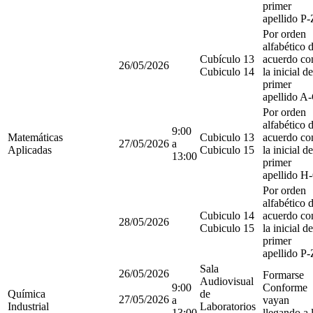
primer
apellido P-
Por orden
alfabético 
Cubículo 13
acuerdo co
26/05/2026
Cubiculo 14
la inicial de
primer
apellido A
Por orden
alfabético 
9:00
Matemáticas
Cubiculo 13
acuerdo co
27/05/2026
a
Aplicadas
Cubiculo 15
la inicial de
13:00
primer
apellido H
Por orden
alfabético 
Cubiculo 14
acuerdo co
28/05/2026
Cubiculo 15
la inicial de
primer
apellido P-
Sala
26/05/2026
Formarse
Audiovisual
9:00
Conforme
Química
de
27/05/2026
a
vayan
Industrial
Laboratorios
13:00
llegando a 