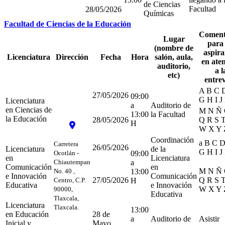
de Ciencias
Facultad
28/05/2026
Químicas
Facultad de Ciencias de la Educación
Coment
Lugar
para 
(nombre de
aspira
Licenciatura
Dirección
Fecha
Hora
salón, aula,
en ate
auditorio,
a l
etc)
entrev
A B C 
27/05/2026
09:00
G H I J
Licenciatura
a
Auditorio de
en Ciencias de
M N Ñ 
13:00
la Facultad
la Educación
28/05/2026
Q R S 
H
W X Y 
Coordinación
a B C D
Carretera
26/05/2026
Licenciatura
de la
G H I J
Ocotlán -
09:00
en
Licenciatura
Chiautempan
a
Comunicación
en
M N Ñ 
No. 40 ,
13:00
e Innovación
Comunicación
27/05/2026
Q R S 
Centro, C.P.
H
Educativa
e Innovación
W X Y 
90000,
Educativa
Tlaxcala,
Licenciatura
Tlaxcala.
13:00
en Educación
28 de
a
Auditorio de
Asistir
Inicial y
Mayo